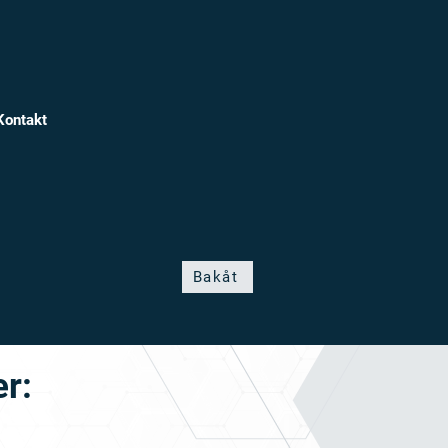
Kontakt
Bakåt
r: