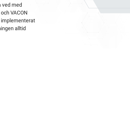
a ved med 
g och VACON 
vi implementerat 
ngen alltid 