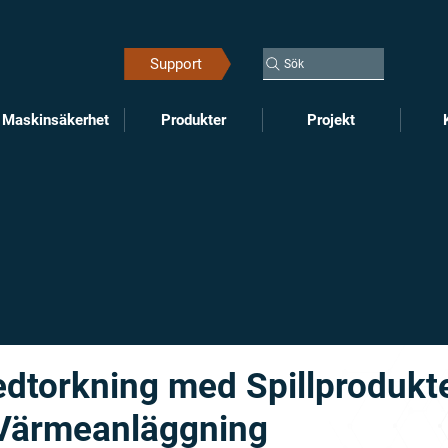
Support
Sök
Maskinsäkerhet
Produkter
Projekt
edtorkning med Spillprodukte
 Värmeanläggning