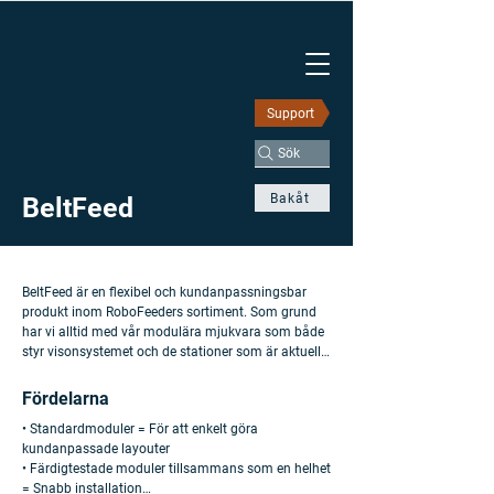
Support
Sök
Bakåt
BeltFeed
BeltFeed är en flexibel och kundanpassningsbar 
produkt inom RoboFeeders sortiment. Som grund 
har vi alltid med vår modulära mjukvara som både 
styr visonsystemet och de stationer som är aktuella 
för respektive projekt. Allt för att skapa ett så 
användarvänligt system som möjligt. 

Fördelarna
• ​Standardmoduler = För att enkelt göra 
Vi utgår från våra standardmoduler men här finns 
kundanpassade layouter

stor flexibilitet att inkludera externa produkter eller 
• ​Färdigtestade moduler tillsammans som en helhet 
specialanpassade lösningar helt efter 
= Snabb installation

kundönskemål. Bandtransportörerna kan anpassas 