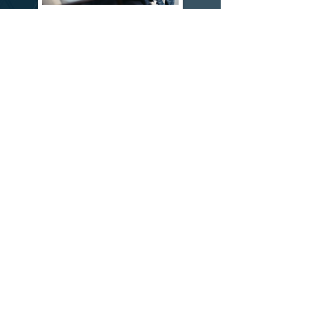
Besök oss
P Maskin Automation AB
Alfred Fjelners Väg 2
SE-291 67 Fjälkinge
Kontakta oss
044 - 590 34 00
info@pmaab.com
Service & Support
044 - 590 34 99
support@pmaab.com