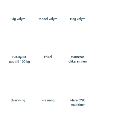
Låg volym
Medel volym
Hög volym
Enkel
Hanterar
Detaljvikt
olika ämnen
upp till 100 kg
Svarvning
Fräsning
Flera CNC
maskiner