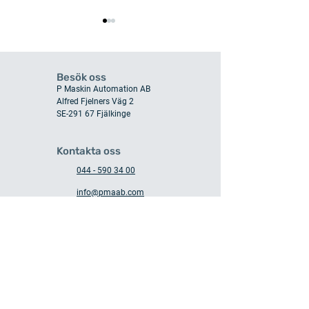
Besök oss
P Maskin Automation AB
Alfred Fjelners Väg 2
SE-291 67 Fjälkinge
Ombyggnad i Kungsör:
Automatiserad C
Robotcell med Ny
bemanning i Kar
Kontakta oss
Funktion
PF180 Robotcell
044 - 590 34 00
info@pmaab.com
Service & Support
044 - 590 34 99
support@pmaab.com